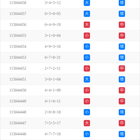
115044458
3+4+5=12
大
错
115044457
0+5+0=05
大
错
115044456
6+4+9=19
大
中
115044455
3+1+0=04
小
中
115044454
4+9+3=16
小
错
115044453
6+7+8=21
小
错
115044452
2+7+2=11
小
中
115044451
3+0+1=04
大
错
115044450
4+4+1=09
小
中
115044449
4+1+6=11
小
中
115044448
2+8+8=18
小
错
115044447
7+5+5=17
大
中
115044446
4+7+7=18
小
错