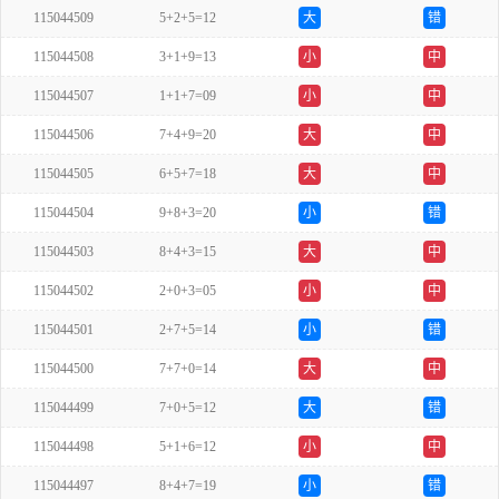
115044509
5+2+5=12
大
错
115044508
3+1+9=13
小
中
115044507
1+1+7=09
小
中
115044506
7+4+9=20
大
中
115044505
6+5+7=18
大
中
115044504
9+8+3=20
小
错
115044503
8+4+3=15
大
中
115044502
2+0+3=05
小
中
115044501
2+7+5=14
小
错
115044500
7+7+0=14
大
中
115044499
7+0+5=12
大
错
115044498
5+1+6=12
小
中
115044497
8+4+7=19
小
错