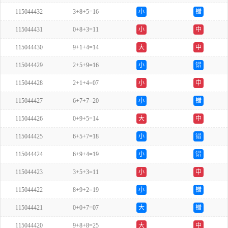
115044432
3+8+5=16
小
错
115044431
0+8+3=11
小
中
115044430
9+1+4=14
大
中
115044429
2+5+9=16
小
错
115044428
2+1+4=07
小
中
115044427
6+7+7=20
小
错
115044426
0+9+5=14
大
中
115044425
6+5+7=18
小
错
115044424
6+9+4=19
小
错
115044423
3+5+3=11
小
中
115044422
8+9+2=19
小
错
115044421
0+0+7=07
大
错
115044420
9+8+8=25
大
中