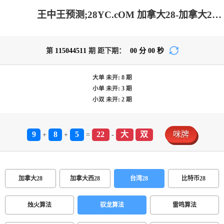
王中王预测;28YC.cOM 加拿大28-加拿大28开奖结果预测官网在线|加拿大28pc预测结果查询|加拿大pc开奖官网网站|加拿大28结果查询预测
第
115044511
期 距下期：
00
分
00
秒
大单
未开:
8
期
小单
未开:
3
期
小双
未开:
2
期
9
8
5
22
大
双
咪牌
+
+
=
-
加拿大28
加拿大西28
台湾28
比特币28
烛火算法
驭龙算法
雷鸣算法