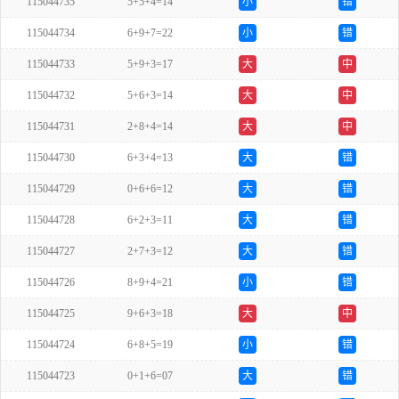
115044735
5+5+4=14
小
错
115044734
6+9+7=22
小
错
115044733
5+9+3=17
大
中
115044732
5+6+3=14
大
中
115044731
2+8+4=14
大
中
115044730
6+3+4=13
大
错
115044729
0+6+6=12
大
错
115044728
6+2+3=11
大
错
115044727
2+7+3=12
大
错
115044726
8+9+4=21
小
错
115044725
9+6+3=18
大
中
115044724
6+8+5=19
小
错
115044723
0+1+6=07
大
错