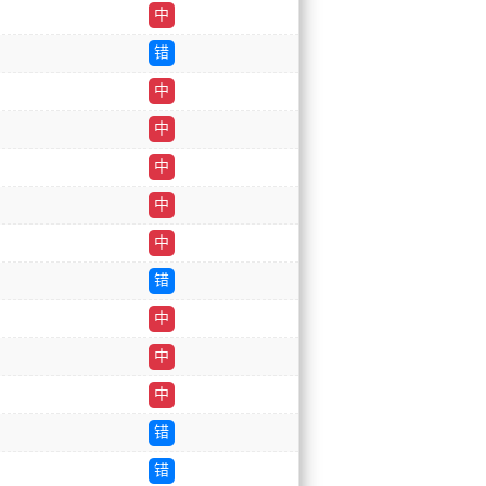
中
错
中
中
中
中
中
错
中
中
中
错
错