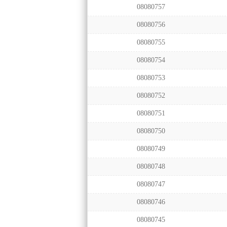
08080757
08080756
08080755
08080754
08080753
08080752
08080751
08080750
08080749
08080748
08080747
08080746
08080745