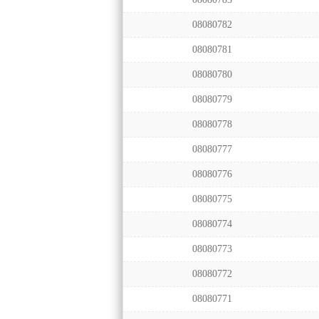
08080782
08080781
08080780
08080779
08080778
08080777
08080776
08080775
08080774
08080773
08080772
08080771