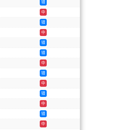
错
中
错
中
错
错
中
错
中
错
中
错
中