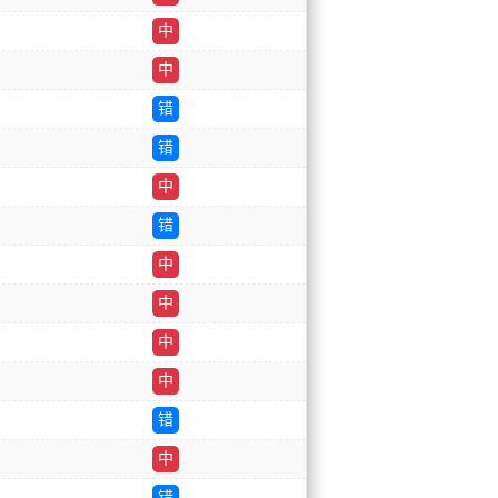
中
中
错
错
中
错
中
中
中
中
错
中
错