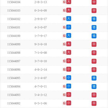
大
115044104
2+8+3=13
殺
中
双
大
115044103
0+3+6=09
殺
中
双
大
115044102
2+9+6=17
殺
错
单
小
115044101
4+3+0=07
殺
错
单
大
115044100
1+7+9=17
殺
错
单
大
115044099
9+3+6=18
殺
中
单
大
115044098
7+1+0=08
殺
中
双
小
115044097
3+7+0=10
殺
中
单
小
115044096
4+8+2=14
殺
中
双
小
115044095
2+1+4=07
殺
错
单
小
115044094
4+7+0=11
殺
错
单
小
115044093
5+4+3=12
殺
中
单
小
115044092
0+5+1=06
殺
中
单