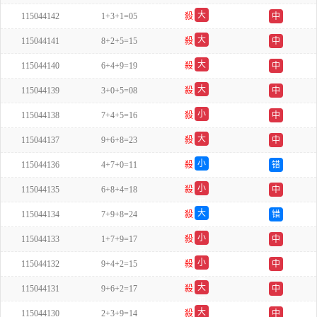
单
大
115044142
1+3+1=05
殺
中
双
大
115044141
8+2+5=15
殺
中
双
大
115044140
6+4+9=19
殺
中
双
大
115044139
3+0+5=08
殺
中
双
小
115044138
7+4+5=16
殺
中
双
大
115044137
9+6+8=23
殺
中
双
小
115044136
4+7+0=11
殺
错
单
小
115044135
6+8+4=18
殺
中
双
大
115044134
7+9+8=24
殺
错
双
小
115044133
1+7+9=17
殺
中
单
小
115044132
9+4+2=15
殺
中
单
大
115044131
9+6+2=17
殺
中
双
大
115044130
2+3+9=14
殺
中