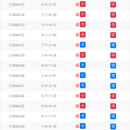
小
115044155
4+6+5=15
殺
中
双
小
115044154
7+7+6=20
殺
中
单
大
115044153
5+3+4=12
殺
中
双
大
115044152
8+1+1=10
殺
中
单
大
115044151
7+7+2=16
殺
错
双
小
115044150
5+9+4=18
殺
中
单
大
115044149
9+8+7=24
殺
错
双
小
115044148
2+4+1=07
殺
错
单
大
115044147
6+8+5=19
殺
错
单
小
115044146
6+7+7=20
殺
中
单
小
115044145
6+8+0=14
殺
中
双
大
115044144
9+1+7=17
殺
错
单
大
115044143
5+8+6=19
殺
错