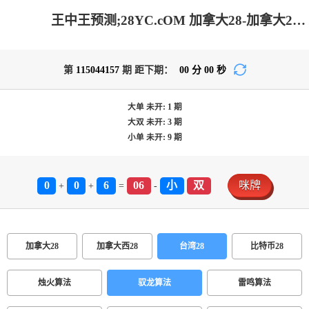
王中王预测;28YC.cOM 加拿大28-加拿大28开奖结果预测官网在线|加拿大28pc预测结果查询|加拿大pc开奖官网网站|加拿大28结果查询预测
第
115044157
期 距下期：
00
分
00
秒
大单
未开:
1
期
大双
未开:
3
期
小单
未开:
9
期
0
0
6
06
小
双
咪牌
+
+
=
-
加拿大28
加拿大西28
台湾28
比特币28
烛火算法
驭龙算法
雷鸣算法