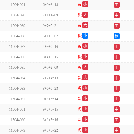
小
115044091
6+9+3=18
殺
中
单
大
115044090
7+1+1=09
殺
中
单
大
115044089
9+7+5=21
殺
中
双
小
115044088
6+1+0=07
殺
错
单
小
115044087
4+3+9=16
殺
中
单
小
115044086
8+4+3=15
殺
中
双
大
115044085
0+7+2=09
殺
中
双
大
115044084
2+7+4=13
殺
中
双
小
115044083
8+6+9=23
殺
中
双
小
115044082
0+8+6=14
殺
中
单
小
115044081
9+0+6=15
殺
中
单
小
115044080
8+3+5=16
殺
中
双
小
115044079
9+8+5=22
殺
中