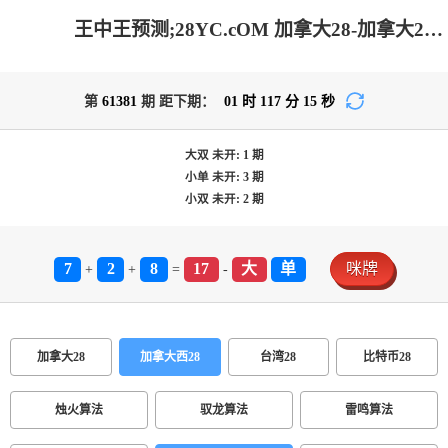
王中王预测;28YC.cOM 加拿大28-加拿大28开奖结果预测官网在线|加拿大28pc预测结果查询|加拿大pc开奖官网网站|加拿大28结果查询预测
第
61381
期 距下期：
01
时
117
分
15
秒
大双
未开:
1
期
小单
未开:
3
期
小双
未开:
2
期
7
2
8
17
大
单
咪牌
+
+
=
-
加拿大28
加拿大西28
台湾28
比特币28
烛火算法
驭龙算法
雷鸣算法