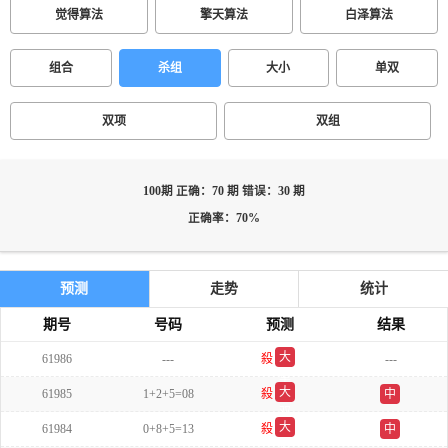
觉得算法
擎天算法
白泽算法
组合
杀组
大小
单双
双项
双组
100期 正确：70 期 错误：30 期
正确率：70%
预测
走势
统计
期号
号码
预测
结果
大
61986
---
殺
---
单
大
61985
1+2+5=08
殺
中
双
大
61984
0+8+5=13
殺
中
单