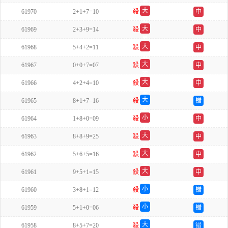
单
大
61970
2+1+7=10
殺
中
双
大
61969
2+3+9=14
殺
中
单
大
61968
5+4+2=11
殺
中
双
大
61967
0+0+7=07
殺
中
双
大
61966
4+2+4=10
殺
中
单
大
61965
8+1+7=16
殺
错
双
小
61964
1+8+0=09
殺
中
双
大
61963
8+8+9=25
殺
中
双
大
61962
5+6+5=16
殺
中
单
大
61961
9+5+1=15
殺
中
双
小
61960
3+8+1=12
殺
错
双
小
61959
5+1+0=06
殺
错
双
大
61958
8+5+7=20
殺
错