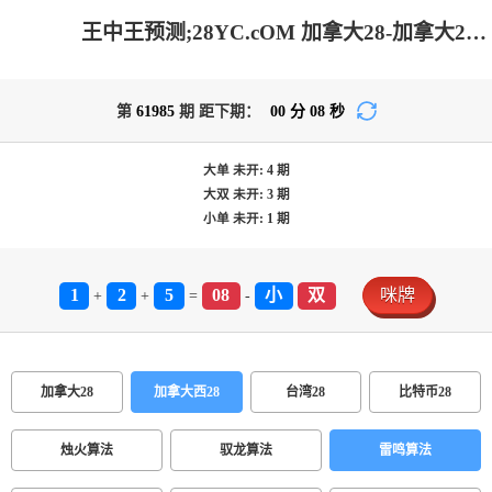
王中王预测;28YC.cOM 加拿大28-加拿大28开奖结果预测官网在线|加拿大28pc预测结果查询|加拿大pc开奖官网网站|加拿大28结果查询预测
第
61985
期 距下期：
00
分
08
秒
大单
未开:
4
期
大双
未开:
3
期
小单
未开:
1
期
1
2
5
08
小
双
咪牌
+
+
=
-
加拿大28
加拿大西28
台湾28
比特币28
烛火算法
驭龙算法
雷鸣算法