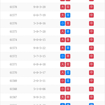
61578
9+8+3=20
大
双
中
61577
6+6+7=19
大
双
中
61576
5+3+8=16
小
双
中
61575
5+8+7=20
大
单
中
61574
9+0+6=15
大
单
中
61573
9+8+5=22
大
单
中
61572
5+7+3=15
小
单
中
61571
6+8+4=18
大
双
中
61570
6+8+3=17
大
双
中
61569
2+6+3=11
小
双
中
61568
5+1+0=06
小
双
中
61567
9+9+3=21
大
单
中