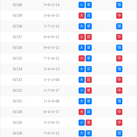
61540
3+9+2=14
小
单
错
61539
5+6+4=15
大
双
中
61538
3+7+2=12
大
单
错
61537
0+6+6=12
小
双
中
61536
9+0+3=12
大
单
错
61535
7+1+4=12
小
单
中
61534
5+4+4=13
大
双
错
61533
1+1+2=04
大
双
中
61532
1+7+9=17
小
单
中
61531
1+3+4=08
大
单
错
61530
8+4+5=17
大
双
中
61529
3+3+9=15
小
单
中
61528
7+0+5=12
大
单
错