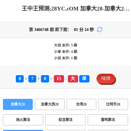
王中王预测;28YC.cOM 加拿大28-加拿大28开奖结果预测官网在线|加拿大28pc预测结果查询|加拿大pc开奖官网网站|加拿大28结果查询预测
第
3466748
期 距下期：
01
分
24
秒
大双
未开:
5
期
小单
未开:
4
期
小双
未开:
1
期
8
7
0
15
大
单
咪牌
+
+
=
-
加拿大28
加拿大西28
台湾28
比特币28
烛火算法
驭龙算法
雷鸣算法