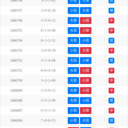
3466708
3+1+1=05
小双
大单
错
3466707
3+9+6=18
小双
大单
错
3466706
3+3+6=12
大单
小双
中
3466705
8+1+0=09
大双
小单
中
3466704
8+1+2=11
大单
小双
错
3466703
3+8+8=19
小双
大单
中
3466702
3+1+4=08
大双
小单
错
3466701
0+6+4=10
大单
小双
中
3466700
5+2+2=09
大双
小单
中
3466699
3+3+6=12
大单
小双
中
3466698
5+2+2=09
大单
小双
错
3466697
9+5+1=15
小双
大单
中
3466696
7+8+0=15
小单
大双
错