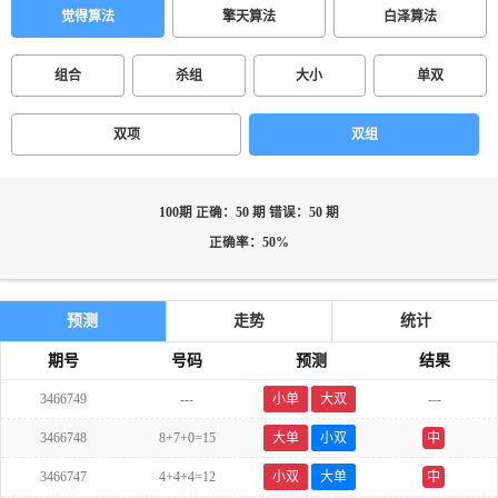
觉得算法
擎天算法
白泽算法
组合
杀组
大小
单双
双项
双组
100期 正确：50 期 错误：50 期
正确率：50%
预测
走势
统计
期号
号码
预测
结果
3466749
---
小单
大双
---
3466748
8+7+0=15
大单
小双
中
3466747
4+4+4=12
小双
大单
中