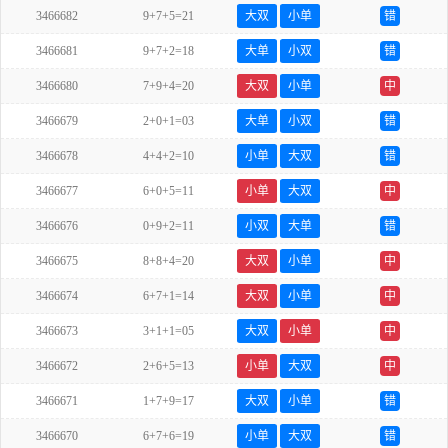
3466682
9+7+5=21
大双
小单
错
3466681
9+7+2=18
大单
小双
错
3466680
7+9+4=20
大双
小单
中
3466679
2+0+1=03
大单
小双
错
3466678
4+4+2=10
小单
大双
错
3466677
6+0+5=11
小单
大双
中
3466676
0+9+2=11
小双
大单
错
3466675
8+8+4=20
大双
小单
中
3466674
6+7+1=14
大双
小单
中
3466673
3+1+1=05
大双
小单
中
3466672
2+6+5=13
小单
大双
中
3466671
1+7+9=17
大双
小单
错
3466670
6+7+6=19
小单
大双
错