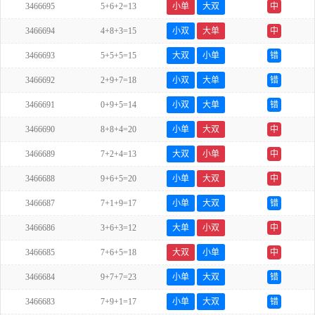
3466695
5+6+2=13
小单
大双
中
3466694
4+8+3=15
小双
大单
中
3466693
5+5+5=15
大双
小单
错
3466692
2+9+7=18
小双
大单
错
3466691
0+9+5=14
小双
大单
错
3466690
8+8+4=20
小单
大双
中
3466689
7+2+4=13
大双
小单
中
3466688
9+6+5=20
小单
大双
中
3466687
7+1+9=17
小单
大双
错
3466686
3+6+3=12
大单
小双
中
3466685
7+6+5=18
大双
小单
中
3466684
9+7+7=23
小单
大双
错
3466683
7+9+1=17
小单
大双
错