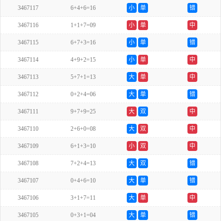
3467117
6+4+6=16
小
单
错
3467116
1+1+7=09
小
单
中
3467115
6+7+3=16
小
单
错
3467114
4+9+2=15
小
单
中
3467113
5+7+1=13
大
单
中
3467112
0+2+4=06
大
单
错
3467111
9+7+9=25
大
双
中
3467110
2+6+0=08
大
双
中
3467109
6+1+3=10
小
双
中
3467108
7+2+4=13
大
双
错
3467107
0+4+6=10
大
单
错
3467106
3+1+7=11
大
单
中
3467105
0+3+1=04
大
单
错