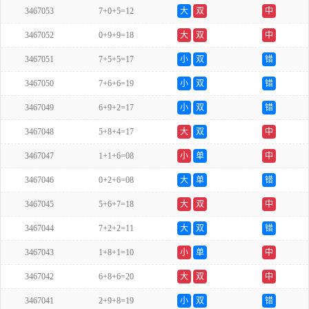
3467053
7+0+5=12
大
双
中
3467052
0+9+9=18
大
双
中
3467051
7+5+5=17
小
双
错
3467050
7+6+6=19
小
双
错
3467049
6+9+2=17
小
双
错
3467048
5+8+4=17
大
双
中
3467047
1+1+6=08
小
单
中
3467046
0+2+6=08
大
单
错
3467045
5+6+7=18
大
双
中
3467044
7+2+2=11
大
双
错
3467043
1+8+1=10
小
单
中
3467042
6+8+6=20
大
双
中
3467041
2+9+8=19
小
双
错