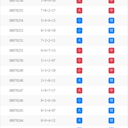
08070256
1+6+9=16
大
中
08070255
7+8+2=17
大
中
08070254
5+4+6=15
小
错
08070253
8+3+8=19
小
错
08070252
7+2+2=11
大
错
08070251
0+6+7=13
小
中
08070250
5+1+1=07
小
中
08070249
5+3+2=10
小
中
08070248
2+1+8=11
大
错
08070247
1+9+7=17
大
中
08070246
8+2+6=16
小
错
08070245
0+3+4=07
大
错
08070244
8+0+4=12
大
错