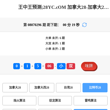
王中王预测;28YC.cOM 加拿大28-加拿大28开奖结果预测官网在线|加拿大28pc预测结果查询|加拿大pc开奖官网网站|加拿大28结果查询预测
第
08070296
期 距下期：
00
分
19
秒
大单
未开:
6
期
大双
未开:
1
期
小单
未开:
2
期
0
1
5
06
小
双
咪牌
+
+
=
-
加拿大28
加拿大西28
台湾28
比特币28
烛火算法
驭龙算法
雷鸣算法