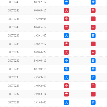
08070243
8+2+2=12
大
错
08070242
6+0+9=15
大
中
08070241
4+2+0=06
小
中
08070240
8+4+5=17
大
中
08070239
1+3+1=05
大
错
08070238
4+6+7=17
大
中
08070237
9+9+4=22
大
中
08070236
8+8+0=16
小
错
08070235
8+7+0=15
小
错
08070234
4+5+3=12
大
错
08070233
1+6+2=09
小
中
08070232
2+9+3=14
大
中
08070231
1+1+4=06
大
错