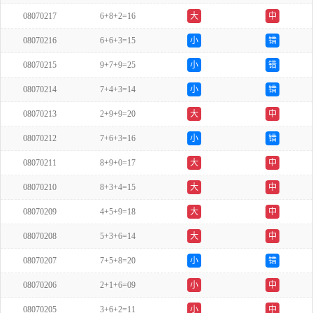
08070217
6+8+2=16
大
中
08070216
6+6+3=15
小
错
08070215
9+7+9=25
小
错
08070214
7+4+3=14
小
错
08070213
2+9+9=20
大
中
08070212
7+6+3=16
小
错
08070211
8+9+0=17
大
中
08070210
8+3+4=15
大
中
08070209
4+5+9=18
大
中
08070208
5+3+6=14
大
中
08070207
7+5+8=20
小
错
08070206
2+1+6=09
小
中
08070205
3+6+2=11
小
中