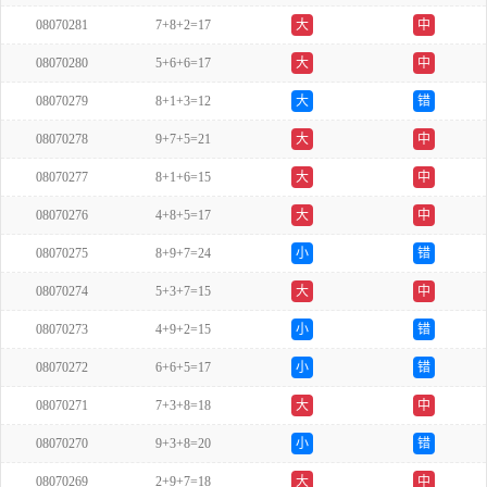
08070281
7+8+2=17
大
中
08070280
5+6+6=17
大
中
08070279
8+1+3=12
大
错
08070278
9+7+5=21
大
中
08070277
8+1+6=15
大
中
08070276
4+8+5=17
大
中
08070275
8+9+7=24
小
错
08070274
5+3+7=15
大
中
08070273
4+9+2=15
小
错
08070272
6+6+5=17
小
错
08070271
7+3+8=18
大
中
08070270
9+3+8=20
小
错
08070269
2+9+7=18
大
中