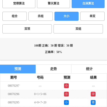
觉得算法
擎天算法
白泽算法
组合
杀组
大小
单双
双项
双组
100期 正确：50 期 错误：50 期
正确率：50%
预测
走势
统计
期号
号码
预测
结果
08070297
---
小
---
单
08070296
0+1+5=06
小
中
08070295
4+9+7=20
小
错