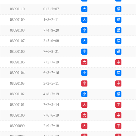
08090110
0+2+5=07
大
错
08090109
1+8+2=11
大
错
08090108
7+4+9=20
小
错
08090107
3+5+0=08
大
错
08090106
7+6+8=21
小
错
08090105
7+5+7=19
大
中
08090104
6+3+7=16
小
错
08090103
3+3+5=11
小
中
08090102
4+8+7=19
小
错
08090101
7+2+5=14
大
中
08090100
7+6+6=19
大
中
08090099
2+9+7=18
大
中