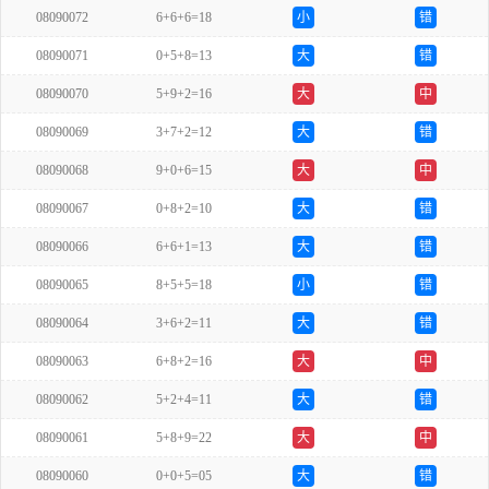
08090072
6+6+6=18
小
错
08090071
0+5+8=13
大
错
08090070
5+9+2=16
大
中
08090069
3+7+2=12
大
错
08090068
9+0+6=15
大
中
08090067
0+8+2=10
大
错
08090066
6+6+1=13
大
错
08090065
8+5+5=18
小
错
08090064
3+6+2=11
大
错
08090063
6+8+2=16
大
中
08090062
5+2+4=11
大
错
08090061
5+8+9=22
大
中
08090060
0+0+5=05
大
错