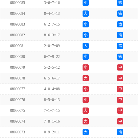
08090085
3+6+7=16
小
错
08090084
8+4+1=13
大
错
08090083
6+2+7=15
小
错
08090082
8+6+3=17
小
错
08090081
2+0+7=09
大
错
08090080
6+7+9=22
小
错
08090079
5+2+5=12
小
中
08090078
6+5+6=17
大
中
08090077
4+0+4=08
小
中
08090076
8+5+0=13
小
中
08090075
7+1+7=15
大
中
08090074
7+8+1=16
大
中
08090073
0+9+2=11
大
错