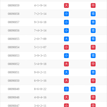
08090059
4+1+9=14
大
中
08090058
7+2+5=14
小
错
08090057
9+3+6=18
小
错
08090056
7+4+3=14
小
错
08090055
2+0+7=09
大
错
08090054
5+1+1=07
小
中
08090053
3+9+3=15
小
错
08090052
5+4+9=18
大
中
08090051
9+0+2=11
大
错
08090050
6+9+1=16
大
中
08090049
8+6+8=22
小
错
08090048
4+8+4=16
大
中
08090047
3+6+2=11
小
中